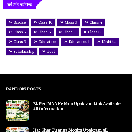
सर्व वर्ग व सर्व पोस्ट
Bridge
Class 10
Class 3
Class 4
Class 5
Class 6
Class 7
Class 8
Class 9
Education
Educational
Nishtha
Scholarship
Test
RANDOM POSTS
Ek Ped MAA Ke Nam Upakram Link Available
All Information
Har Ghar Tiranga Mohim Upakram All