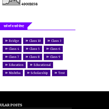
4
9
0
0
1
6
5
8
सर्व वर्ग व सर्व पोस्ट
Bridge
Class 10
Class 3
Class 4
Class 5
Class 6
Class 7
Class 8
Class 9
Education
Educational
Nishtha
Scholarship
Test
ULAR POSTS