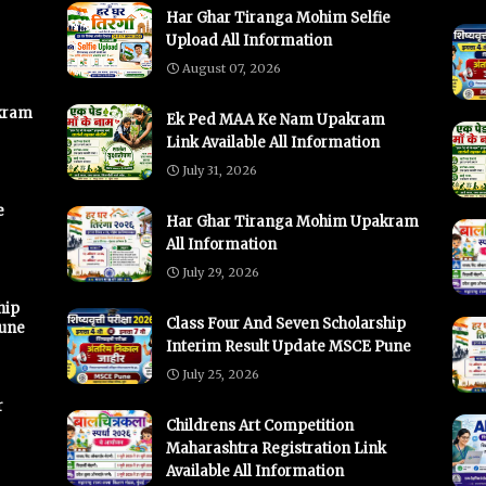
Har Ghar Tiranga Mohim Selfie
Upload All Information
August 07, 2026
kram
Ek Ped MAA Ke Nam Upakram
Link Available All Information
July 31, 2026
e
Har Ghar Tiranga Mohim Upakram
All Information
July 29, 2026
hip
Class Four And Seven Scholarship
Pune
Interim Result Update MSCE Pune
July 25, 2026
r
Childrens Art Competition
Maharashtra Registration Link
Available All Information