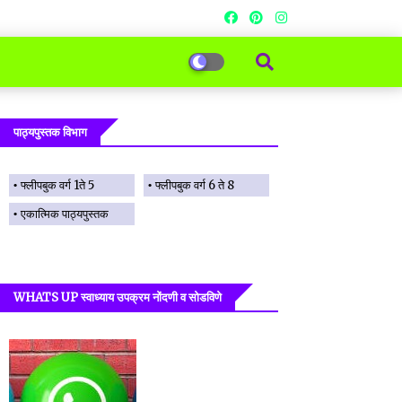
पाठ्यपुस्तक विभाग
फ्लीपबुक वर्ग 1ते 5
फ्लीपबुक वर्ग 6 ते 8
एकात्मिक पाठ्यपुस्तक
WHATS UP स्वाध्याय उपक्रम नोंदणी व सोडविणे