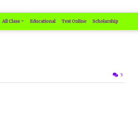
All Class
Educational
Test Online
Scholarship
5