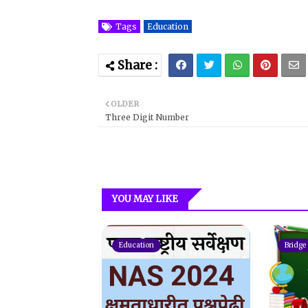
Tags
Education
OLDER
Three Digit Number
YOU MAY LIKE
Education
Bridge