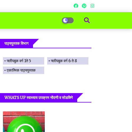
पाठ्यपुस्तक विभाग
फ्लीपबुक वर्ग 1ते 5
फ्लीपबुक वर्ग 6 ते 8
एकात्मिक पाठ्यपुस्तक
WHATS UP स्वाध्याय उपक्रम नोंदणी व सोडविणे