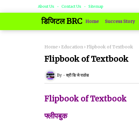
About Us
Contact Us
Sitemap
डिजिटल BRC
Home
Success Story
Home
Education
Flipbook of Textbook
Flipbook of Textbook
श्री डि जे राठोड
Flipbook of Textbook
फ्लीपबुक