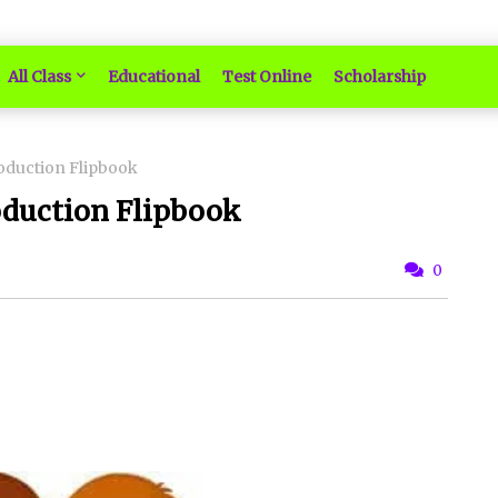
All Class
Educational
Test Online
Scholarship
oduction Flipbook
oduction Flipbook
0