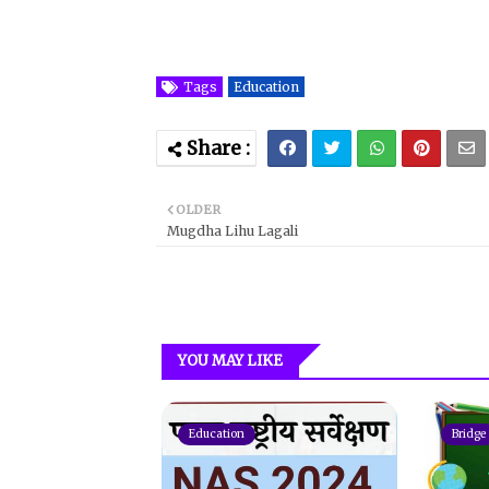
Tags
Education
OLDER
Mugdha Lihu Lagali
YOU MAY LIKE
Education
Bridge