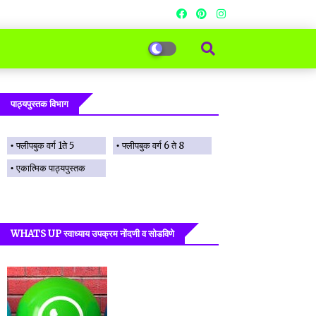
पाठ्यपुस्तक विभाग
फ्लीपबुक वर्ग 1ते 5
फ्लीपबुक वर्ग 6 ते 8
एकात्मिक पाठ्यपुस्तक
WHATS UP स्वाध्याय उपक्रम नोंदणी व सोडविणे