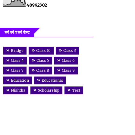
4
8
9
9
2
3
0
2
सर्व वर्ग व सर्व पोस्ट
Bridge
Class 10
Class 3
Class 4
Class 5
Class 6
Class 7
Class 8
Class 9
Education
Educational
Nishtha
Scholarship
Test