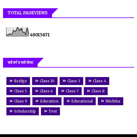
TOTAL PAGEVIEWS
4
9
0
1
5
6
7
1
सर्व वर्ग व सर्व पोस्ट
Bridge
Class 10
Class 3
Class 4
Class 5
Class 6
Class 7
Class 8
Class 9
Education
Educational
Nishtha
Scholarship
Test