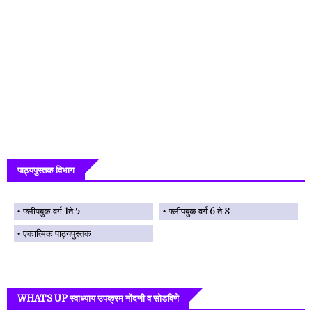
पाठ्यपुस्तक विभाग
फ्लीपबुक वर्ग 1ते 5
फ्लीपबुक वर्ग 6 ते 8
एकात्मिक पाठ्यपुस्तक
WHATS UP स्वाध्याय उपक्रम नोंदणी व सोडविणे