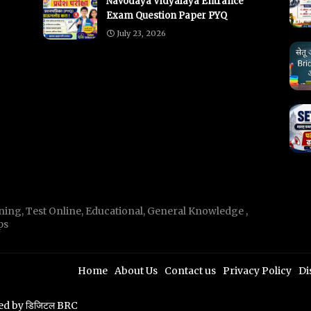
Navodaya Vidyalaya Entrance
Exam Question Paper PYQ
July 23, 2026
ning, Test Online, Educational, General Knowledge ,
ps
Home
About Us
Contact us
Privacy Policy
Di
ted by
डिजिटल BRC