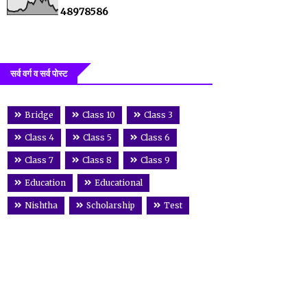
4
8
9
7
8
5
8
6
सर्व वर्ग व सर्व पोस्ट
Bridge
Class 10
Class 3
Class 4
Class 5
Class 6
Class 7
Class 8
Class 9
Education
Educational
Nishtha
Scholarship
Test