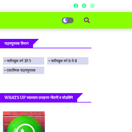
पाठ्यपुस्तक विभाग
फ्लीपबुक वर्ग 1ते 5
फ्लीपबुक वर्ग 6 ते 8
एकात्मिक पाठ्यपुस्तक
WHATS UP स्वाध्याय उपक्रम नोंदणी व सोडविणे