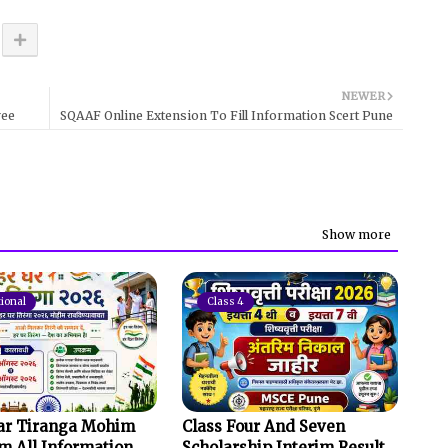
NEWER
yee
SQAAF Online Extension To Fill Information Scert Pune
Show more
ional
Class 4
ar Tiranga Mohim
Class Four And Seven
 All Information
Scholarship Interim Result