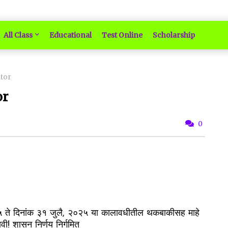
All Class
Educational
Test Online
Scholarship
ator
or
0
२५ ते दिनांक ३१ जुलै, २०२५ या कालावधीतील थकबाकीसह माहे
वी! शासन निर्णय निर्गमित