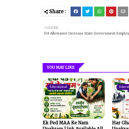
OLDER
DA Allowance Increase State Government Emplo
YOU MAY LIKE
Educational
Educat
Ek Ped MAA Ke Nam
Har Gh
Upakram Link Available All
Upakram